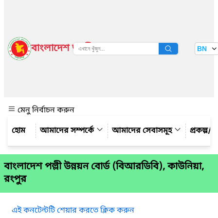
বাংলাদেশ জাতীয় তথ্য বাতায়ন
BN
দেখুন
মেনু নির্বাচন করুন
আমাদের সম্পর্কে
আমাদের সেবাসমূহ
প্রকল্প/ক
বাংলাদেশ পল্লী উন্নয়ন বোর্ড (বিআরডিবি), কাউনিয়া,
রংপুর
এই কনটেন্টটি শেয়ার করতে ক্লিক করুন