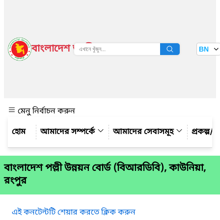
বাংলাদেশ জাতীয় তথ্য বাতায়ন
BN
দেখুন
মেনু নির্বাচন করুন
আমাদের সম্পর্কে
আমাদের সেবাসমূহ
প্রকল্প/ক
বাংলাদেশ পল্লী উন্নয়ন বোর্ড (বিআরডিবি), কাউনিয়া,
রংপুর
এই কনটেন্টটি শেয়ার করতে ক্লিক করুন