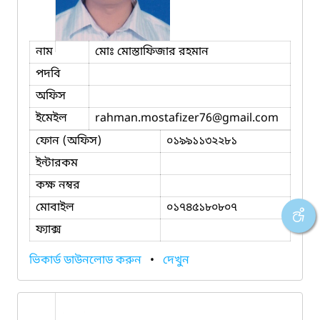
নাম
মোঃ মোস্তাফিজার রহমান
পদবি
অফিস
ইমেইল
rahman.mostafizer76
@gmail.com
ফোন (অফিস)
০১৯৯১১৩২২৮১
ইন্টারকম
কক্ষ নম্বর
মোবাইল
০১৭৪৫১৮০৮০৭
ফ্যাক্স
ভিকার্ড ডাউনলোড করুন
•
দেখুন