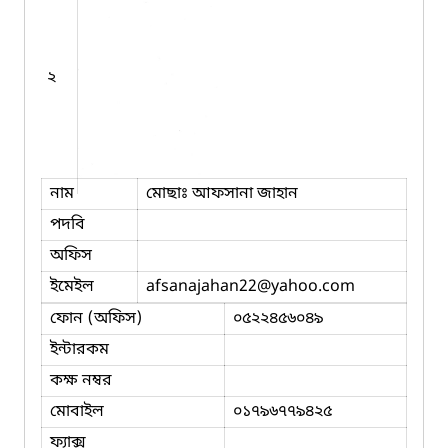
২
নাম
মোছাঃ আফসানা জাহান
পদবি
অফিস
ইমেইল
afsanajahan22
@yahoo.com
ফোন (অফিস)
০৫২২৪৫৬০৪৯
ইন্টারকম
কক্ষ নম্বর
মোবাইল
০১৭৯৬৭৭৯৪২৫
ফ্যাক্স