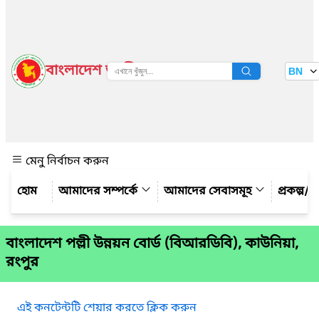
বাংলাদেশ জাতীয় তথ্য বাতায়ন
BN
দেখুন
মেনু নির্বাচন করুন
আমাদের সম্পর্কে
আমাদের সেবাসমূহ
প্রকল্প/ক
বাংলাদেশ পল্লী উন্নয়ন বোর্ড (বিআরডিবি), কাউনিয়া,
রংপুর
এই কনটেন্টটি শেয়ার করতে ক্লিক করুন