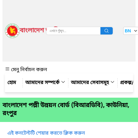
বাংলাদেশ জাতীয় তথ্য বাতায়ন
BN
দেখুন
মেনু নির্বাচন করুন
আমাদের সম্পর্কে
আমাদের সেবাসমূহ
প্রকল্প/ক
বাংলাদেশ পল্লী উন্নয়ন বোর্ড (বিআরডিবি), কাউনিয়া,
রংপুর
এই কনটেন্টটি শেয়ার করতে ক্লিক করুন