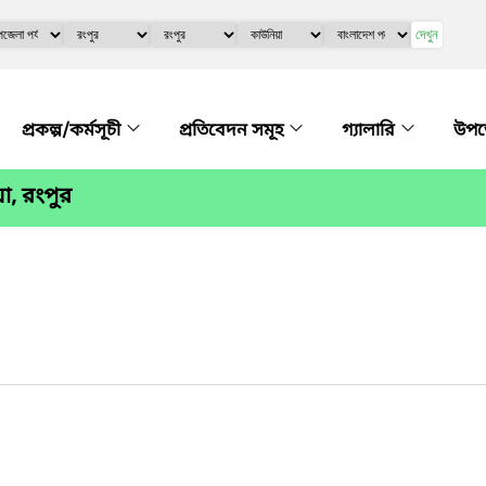
দেখুন
প্রকল্প/কর্মসূচী
প্রতিবেদন সমূহ
গ্যালারি
উপজ
া, রংপুর