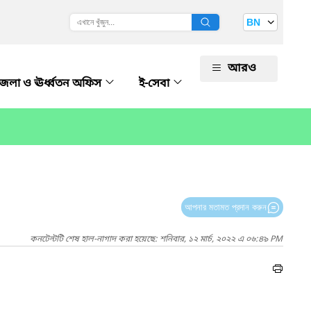
BN
আরও
েলা ও ঊর্ধ্বতন অফিস
ই-সেবা
আপনার মতামত প্রদান করুন
কনটেন্টটি শেষ হাল-নাগাদ করা হয়েছে: শনিবার, ১২ মার্চ, ২০২২ এ ০৬:৪৯ PM