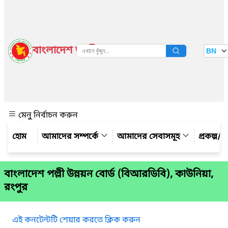
বাংলাদেশ জাতীয় তথ্য বাতায়ন
BN
দেখুন
মেনু নির্বাচন করুন
আমাদের সম্পর্কে
আমাদের সেবাসমূহ
প্রকল্প/ক
বাংলাদেশ পল্লী উন্নয়ন বোর্ড (বিআরডিবি), কাউনিয়া,
রংপুর
এই কনটেন্টটি শেয়ার করতে ক্লিক করুন