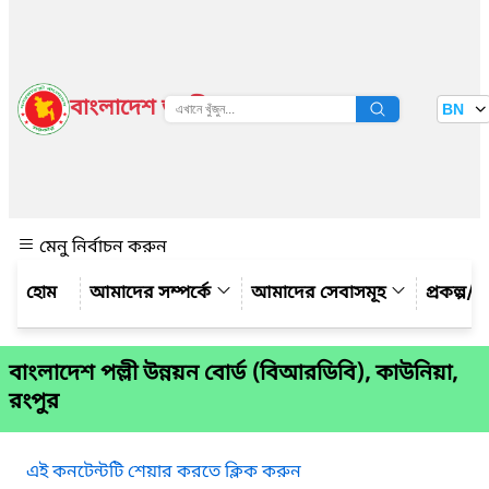
বাংলাদেশ জাতীয় তথ্য বাতায়ন
BN
দেখুন
মেনু নির্বাচন করুন
আমাদের সম্পর্কে
আমাদের সেবাসমূহ
প্রকল্প/ক
বাংলাদেশ পল্লী উন্নয়ন বোর্ড (বিআরডিবি), কাউনিয়া,
রংপুর
এই কনটেন্টটি শেয়ার করতে ক্লিক করুন