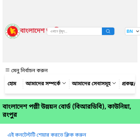
বাংলাদেশ জাতীয় তথ্য বাতায়ন
BN
দেখুন
মেনু নির্বাচন করুন
আমাদের সম্পর্কে
আমাদের সেবাসমূহ
প্রকল্প/ক
বাংলাদেশ পল্লী উন্নয়ন বোর্ড (বিআরডিবি), কাউনিয়া,
রংপুর
এই কনটেন্টটি শেয়ার করতে ক্লিক করুন