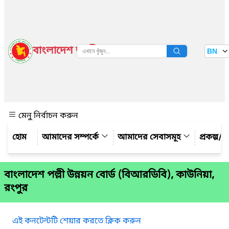
বাংলাদেশ জাতীয় তথ্য বাতায়ন
BN
দেখুন
মেনু নির্বাচন করুন
আমাদের সম্পর্কে
আমাদের সেবাসমূহ
প্রকল্প/ক
বাংলাদেশ পল্লী উন্নয়ন বোর্ড (বিআরডিবি), কাউনিয়া,
রংপুর
এই কনটেন্টটি শেয়ার করতে ক্লিক করুন