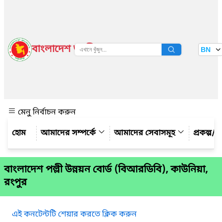
বাংলাদেশ জাতীয় তথ্য বাতায়ন
BN
দেখুন
মেনু নির্বাচন করুন
আমাদের সম্পর্কে
আমাদের সেবাসমূহ
প্রকল্প/ক
বাংলাদেশ পল্লী উন্নয়ন বোর্ড (বিআরডিবি), কাউনিয়া,
রংপুর
এই কনটেন্টটি শেয়ার করতে ক্লিক করুন