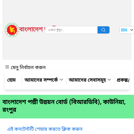
বাংলাদেশ জাতীয় তথ্য বাতায়ন
BN
দেখুন
মেনু নির্বাচন করুন
আমাদের সম্পর্কে
আমাদের সেবাসমূহ
প্রকল্প/ক
বাংলাদেশ পল্লী উন্নয়ন বোর্ড (বিআরডিবি), কাউনিয়া,
রংপুর
এই কনটেন্টটি শেয়ার করতে ক্লিক করুন